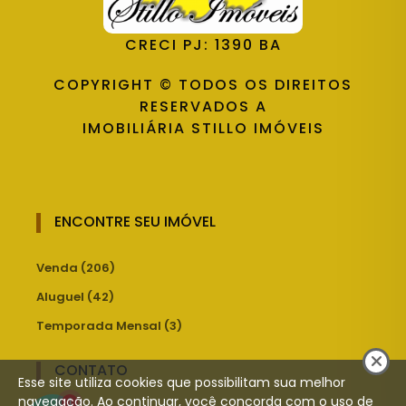
CRECI PJ: 1390 BA
COPYRIGHT © TODOS OS DIREITOS
RESERVADOS A
IMOBILIÁRIA STILLO IMÓVEIS
ENCONTRE SEU IMÓVEL
Venda (206)
Aluguel (42)
Temporada Mensal (3)
CONTATO
Esse site utiliza cookies que possibilitam sua melhor
navegação. Ao continuar, você concorda com o uso de
1