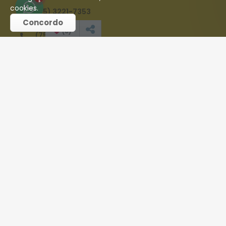
cookies.
(75) 3221-7353
Concordo
(
0
)
(75) 98192-0611
contato@stilloimoveis.com
REDES SOCIAIS