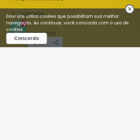
CONTATO
Esse site utiliza cookies que possibilitam sua melhor
navegação. Ao continuar, você concorda com o uso de
1
cookies.
(75) 3221-7353
Concordo
(
0
)
(75) 98192-0611
contato@stilloimoveis.com
REDES SOCIAIS